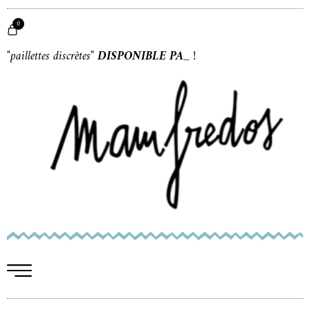
0
"paillettes discrètes"
DISPONIBLE PART
_
!