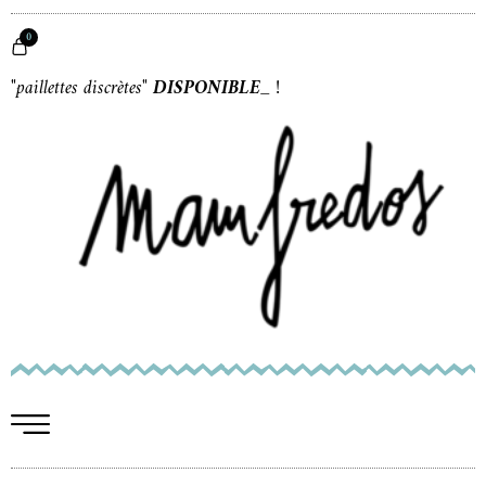
0
"paillettes discrètes"
DISPONIBLE
_
!